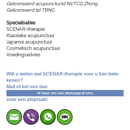
Ge­li­cen­seerd acu­punc­tu­rist NVTCG Zhong
Ge­li­cen­seerd lid TBNG
Spe­ci­a­li­sa­ties
SCE­NAR-the­ra­pie
Klas­sie­ke acu­punc­tuur
Ja­pan­se acu­punc­tuur
Cos­me­tisch acu­punc­tuur
Voe­dings­ad­vies
Wilt u weten wat SCE­NAR-the­ra­pie voor u kan be­te­
ke­nen?
Mail of bel ons dan
of stuur ons een whats­app of sms
voor een af­spraak!