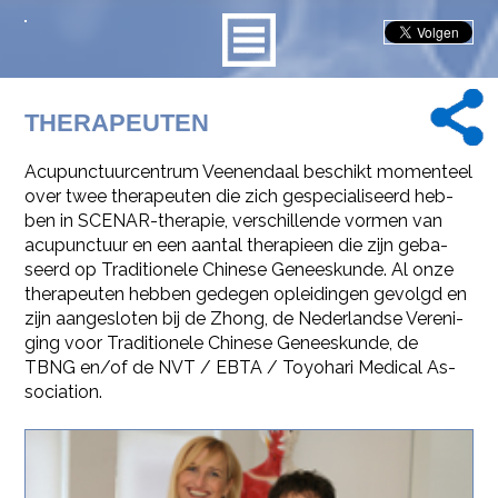
THE­RA­PEU­TEN
Acu­punc­tuur­cen­trum Veen­en­daal be­schikt mo­men­teel
over twee the­ra­peu­ten die zich ge­spe­ci­a­li­seerd heb­
ben in SCE­NAR-the­ra­pie, ver­schil­len­de vor­men van
acu­punc­tuur en een aan­tal the­ra­pi­een die zijn ge­ba­
seerd op Tra­di­ti­o­ne­le Chi­ne­se Ge­nees­kun­de. Al onze
the­ra­peu­ten heb­ben ge­de­gen op­lei­din­gen ge­volgd en
zijn aan­ge­slo­ten bij de Zhong, de Ne­der­land­se Ver­e­ni­
ging voor Tra­di­ti­o­ne­le Chi­ne­se Ge­nees­kun­de, de
TBNG en/of de NVT / EBTA / Toyo­ha­ri Me­di­cal As­
so­ci­a­ti­on.