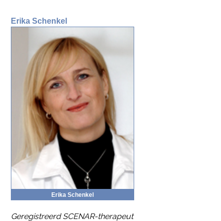
Erika Schen­kel
Erika Schen­kel
Ge­re­gi­streerd SCE­NAR-the­ra­peut