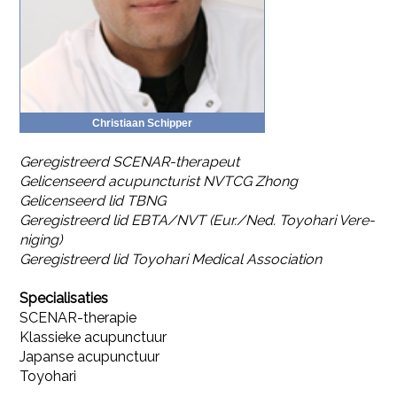
Chris­ti­aan Schip­per
Ge­re­gi­streerd SCE­NAR-the­ra­peut
Ge­li­cen­seerd acu­punc­tu­rist NVTCG Zhong
Ge­li­cen­seerd lid TBNG
Ge­re­gi­streerd lid EBTA/NVT (Eur./Ned. Toyo­ha­ri Ver­e­
ni­ging)
Ge­re­gi­streerd lid Toyo­ha­ri Me­di­cal As­so­ci­a­ti­on
Spe­ci­a­li­sa­ties
SCE­NAR-the­ra­pie
Klas­sie­ke acu­punc­tuur
Ja­pan­se acu­punc­tuur
Toyo­ha­ri