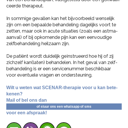
ceer­de the­ra­peut.
In som­mi­ge ge­val­len kan het bij­voor­beeld wen­se­lijk
zijn om een be­paal­de be­han­de­ling da­ge­lijks voort te
zet­ten, maar ook in acute si­tu­a­ties (zoals een astma-
aan­val) of bij op­ko­men­de pijn kan een een­vou­di­ge
zelf­be­han­de­ling heil­zaam zijn.
De patiënt wordt dui­de­lijk geïnstru­eerd hoe hij of zij
zich­zelf kan(laten) be­han­de­len. In het geval van zelf­
be­han­de­ling is er een ser­vi­ce­num­mer be­schik­baar
voor even­tu­e­le vra­gen en on­der­steu­ning.
Wilt u weten wat SCE­NAR-the­ra­pie voor u kan be­te­
ke­nen?
Mail of bel ons dan
of stuur ons een whats­app of sms
voor een af­spraak!