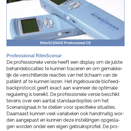
Rit­m­SCE­NAR Pro­fes­si­o­nal CE
Pro­fes­si­o­nal Rit­m­Sce­nar
De pro­fes­si­o­ne­le ver­sie heeft een dis­play om de juis­te
be­han­del­lo­ca­ties te kun­nen tra­ce­ren en om ge­mak­ke­
lijk de ver­schil­len­de re­ac­ties van het li­chaam van de
patiënt af te kun­nen lezen. Het in­ge­bouw­de bi­o­feed­
back­pro­to­col geeft exact aan wan­neer de op­ti­ma­le
re­gu­le­ring is be­reikt. De pro­fes­si­o­ne­le ver­sie be­schikt
te­vens over een aan­tal stan­daard­op­ties om het
Scenar­sig­naal in te stel­len voor spe­ci­fie­ke si­tu­a­ties.
Daar­naast kun­nen veel va­ri­a­be­len ook hand­ma­tig wor­
den aan­ge­past en kun­nen deze in­stel­lin­gen op­ge­sla­
gen wor­den onder een eigen ge­bruiks­pro­fiel. De pro­