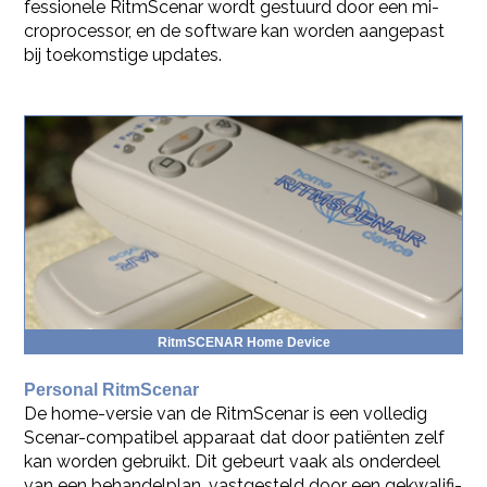
fes­si­o­ne­le Rit­m­Sce­nar wordt ge­stuurd door een mi­
cro­pro­ces­sor, en de soft­wa­re kan wor­den aan­ge­past
bij toe­kom­sti­ge up­da­tes.
Rit­m­SCE­NAR Home De­vi­ce
Per­so­nal Rit­m­Sce­nar
De home-ver­sie van de Rit­m­Sce­nar is een vol­le­dig
Sce­nar-com­pa­ti­bel ap­pa­raat dat door patiënten zelf
kan wor­den ge­bruikt. Dit ge­beurt vaak als on­der­deel
van een be­han­del­plan, vast­ge­steld door een ge­kwa­li­fi­