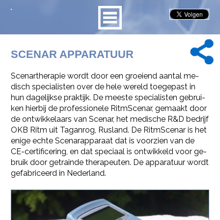
SCE­NAR AP­PA­RA­TUUR
Scenar­the­ra­pie wordt door een groei­end aan­tal me­
disch spe­ci­a­lis­ten over de hele we­reld toe­ge­past in
hun da­ge­lijk­se prak­tijk. De mees­te spe­ci­a­lis­ten ge­brui­
ken hier­bij de pro­fes­si­o­ne­le Rit­m­Sce­nar, ge­maakt door
de ont­wik­ke­laars van Sce­nar, het me­di­sche R&D be­drijf
OKB Ritm uit Ta­gan­rog, Rus­land. De Rit­m­Sce­nar is het
enige echte Sce­nar­ap­pa­raat dat is voor­zien van de
CE-cer­ti­fi­ce­ring, en dat spe­ci­aal is ont­wik­keld voor ge­
bruik door ge­train­de the­ra­peu­ten. De ap­pa­ra­tuur wordt
ge­fa­bri­ceerd in Ne­der­land.